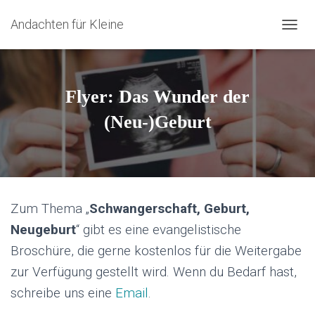
Andachten für Kleine
N
A
V
I
G
Flyer: Das Wunder der
A
T
(Neu-)Geburt
I
O
N
U
M
S
Zum Thema „
Schwangerschaft, Geburt,
C
H
Neugeburt
“ gibt es eine evangelistische
A
Broschüre, die gerne kostenlos für die Weitergabe
L
T
zur Verfügung gestellt wird. Wenn du Bedarf hast,
E
N
schreibe uns eine
Email
.