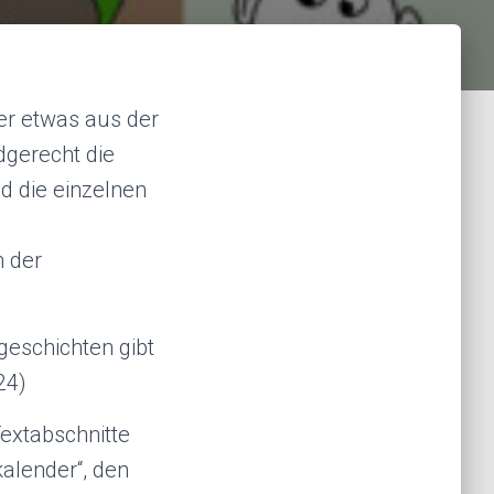
er etwas aus der
dgerecht die
nd die einzelnen
 der
geschichten gibt
24)
extabschnitte
alender“, den