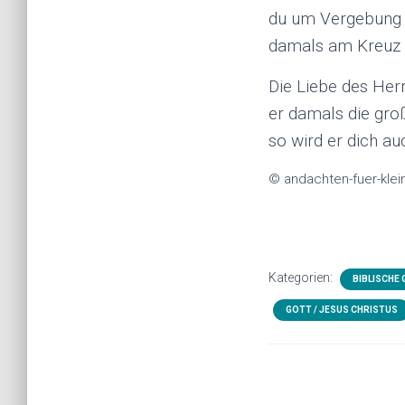
du um Vergebung bi
damals am Kreuz 
Die Liebe des Herr
er damals die groß
so wird er dich au
© andachten-fuer-klei
Kategorien:
BIBLISCHE
GOTT / JESUS CHRISTUS