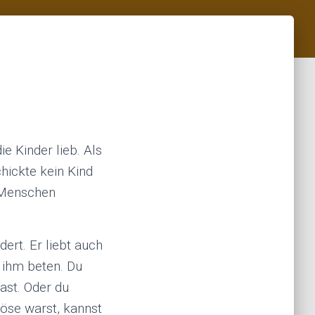
e Kinder lieb. Als
chickte kein Kind
 Menschen
ert. Er liebt auch
u ihm beten. Du
ast. Oder du
böse warst, kannst