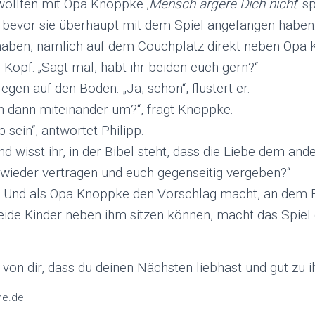
wollten mit Opa Knoppke ‚
Mensch ärgere Dich nicht
‘ s
n, bevor sie überhaupt mit dem Spiel angefangen habe
haben, nämlich auf dem Couchplatz direkt neben Opa
 Kopf: „Sagt mal, habt ihr beiden euch gern?“
egen auf den Boden. „Ja, schon“, flüstert er.
n dann miteinander um?“, fragt Knoppke.
b sein“, antwortet Philipp.
Und wisst ihr, in der Bibel steht, dass die Liebe dem an
h wieder vertragen und euch gegenseitig vergeben?“
e. Und als Opa Knoppke den Vorschlag macht, an dem E
beide Kinder neben ihm sitzen können, macht das Spiel 
on dir, dass du deinen Nächsten liebhast und gut zu i
ne.de