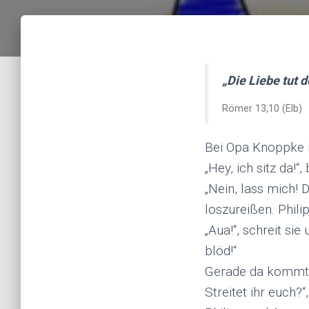
„
Die Liebe tut 
Römer 13,10 (Elb)
Bei Opa Knoppke i
„Hey, ich sitz da!
„Nein, lass mich! 
loszureißen. Phili
„Aua!“, schreit sie
blöd!“
Gerade da kommt O
Streitet ihr euch?“,