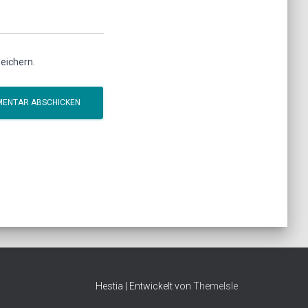
eichern.
Hestia | Entwickelt von
ThemeIsle