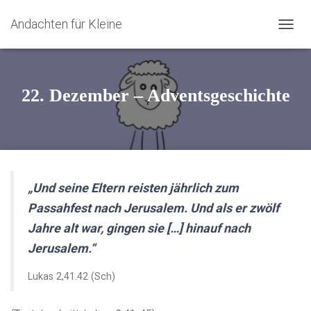
Andachten für Kleine
N
A
V
I
G
22. Dezember – Adventsgeschichte
A
T
I
O
N
U
M
„
Und seine Eltern reisten jährlich zum
S
Passahfest nach Jerusalem. Und als er zwölf
C
H
Jahre alt war, gingen sie […] hinauf nach
A
Jerusalem.
“
L
T
E
Lukas 2,41.42 (Sch)
N