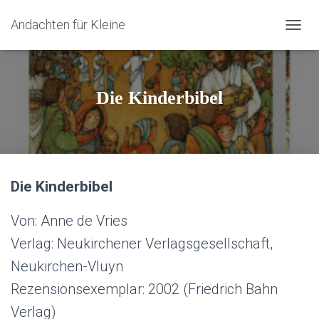
Andachten für Kleine
N
A
V
I
G
Die Kinderbibel
A
T
I
O
N
U
Die Kinderbibel
M
S
C
Von: Anne de Vries
H
A
Verlag: Neukirchener Verlagsgesellschaft,
L
Neukirchen-Vluyn
T
E
Rezensionsexemplar: 2002 (Friedrich Bahn
N
Verlag)