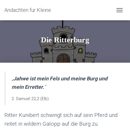
Andachten für Kleine
N
A
V
I
G
Die Ritterburg
A
T
I
O
N
U
M
„
Jahwe ist mein Fels und meine Burg und
S
mein Erretter.
“
C
H
A
2. Samuel 22,2 (Elb)
L
T
Ritter Kunibert schwingt sich auf sein Pferd und
E
N
reitet in wildem Galopp auf die Burg zu.