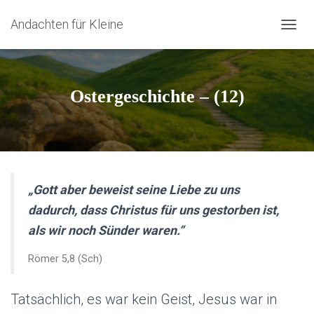
Andachten für Kleine
N
A
V
I
G
Ostergeschichte – (12)
A
T
I
O
N
U
M
„
Gott aber beweist seine Liebe zu uns
S
dadurch, dass Christus für uns gestorben ist,
C
H
als wir noch Sünder waren.
“
A
L
Römer 5,8 (Sch)
T
E
N
Tatsächlich, es war kein Geist, Jesus war in