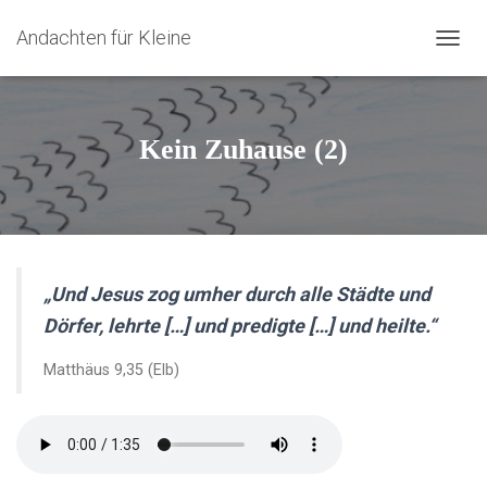
Andachten für Kleine
N
A
V
I
G
Kein Zuhause (2)
A
T
I
O
N
U
M
„
Und Jesus zog umher durch alle Städte und
S
Dörfer, lehrte […] und predigte […] und heilte.
“
C
H
A
Matthäus 9,35 (Elb)
L
T
E
N